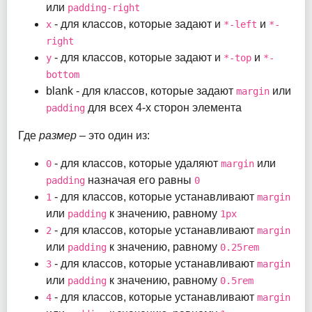
или
padding-right
- для классов, которые задают и
и
x
*-left
*-
right
- для классов, которые задают и
и
y
*-top
*-
bottom
blank - для классов, которые задают
или
margin
для всех 4-х сторон элемента
padding
Где
размер
– это один из:
- для классов, которые удаляют
или
0
margin
назначая его равны
padding
0
- для классов, которые устанавливают
1
margin
или
к значению, равному
padding
1px
- для классов, которые устанавливают
2
margin
или
к значению, равному
padding
0.25rem
- для классов, которые устанавливают
3
margin
или
к значению, равному
padding
0.5rem
- для классов, которые устанавливают
4
margin