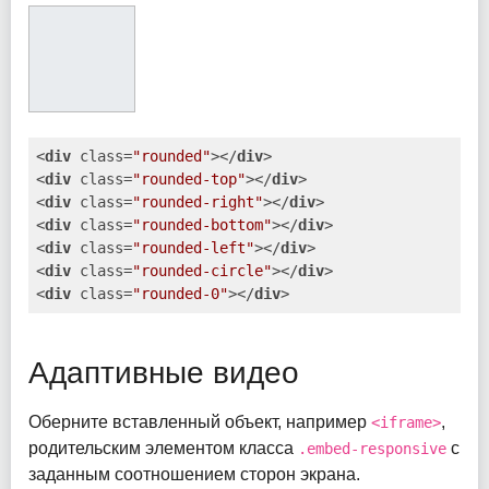
<
div
class
=
"rounded"
>
</
div
>
<
div
class
=
"rounded-top"
>
</
div
>
<
div
class
=
"rounded-right"
>
</
div
>
<
div
class
=
"rounded-bottom"
>
</
div
>
<
div
class
=
"rounded-left"
>
</
div
>
<
div
class
=
"rounded-circle"
>
</
div
>
<
div
class
=
"rounded-0"
>
</
div
>
Адаптивные видео
Оберните вставленный объект, например
,
<iframe>
родительским элементом класса
с
.embed-responsive
заданным соотношением сторон экрана.