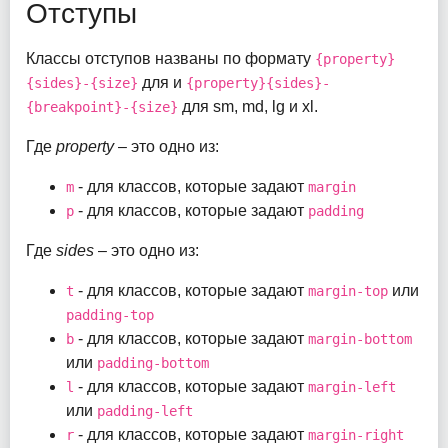
Отступы
Классы отступов названы по формату
{property}
для и
{sides}-{size}
{property}{sides}-
для sm, md, lg и xl.
{breakpoint}-{size}
Где
property
– это одно из:
- для классов, которые задают
m
margin
- для классов, которые задают
p
padding
Где
sides
– это одно из:
- для классов, которые задают
или
t
margin-top
padding-top
- для классов, которые задают
b
margin-bottom
или
padding-bottom
- для классов, которые задают
l
margin-left
или
padding-left
- для классов, которые задают
r
margin-right