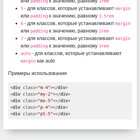
или
к значению, равному
padding
1rem
- для классов, которые устанавливают
5
margin
или
к значению, равному
padding
1.5rem
- для классов, которые устанавливают
6
margin
или
к значению, равному
padding
2rem
- для классов, которые устанавливают
7
margin
или
к значению, равному
padding
3rem
- для классов, которые устанавливают
auto
как auto
margin
Примеры использования
<
div
class
=
"m-4"
>
</
div
>
<
div
class
=
"my-2"
>
</
div
>
<
div
class
=
"mx-5"
>
</
div
>
<
div
class
=
"p-4"
>
</
div
>
<
div
class
=
"pt-5"
>
</
div
>