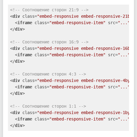
<!-- Соотношение сторон 21:9 -->
<
div
class
=
"embed-responsive embed-responsive-21by9
<
iframe
class
=
"embed-responsive-item"
src
=
"..."
>
<
</
div
>
<!-- Соотношение сторон 16:9 -->
<
div
class
=
"embed-responsive embed-responsive-16by9
<
iframe
class
=
"embed-responsive-item"
src
=
"..."
>
<
</
div
>
<!-- Соотношение сторон 4:3 -->
<
div
class
=
"embed-responsive embed-responsive-4by3"
<
iframe
class
=
"embed-responsive-item"
src
=
"..."
>
<
</
div
>
<!-- Соотношение сторон 1:1 -->
<
div
class
=
"embed-responsive embed-responsive-1by1"
<
iframe
class
=
"embed-responsive-item"
src
=
"..."
>
<
</
div
>