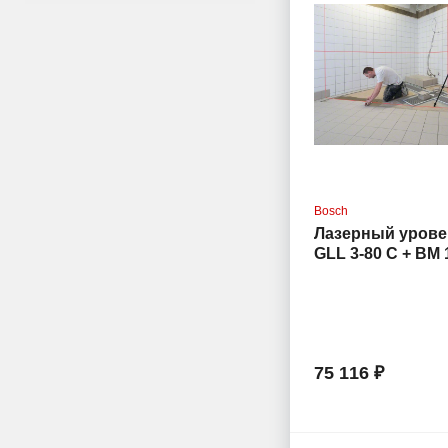
Bosch
Лазерный урове
GLL 3-80 C + BM 
12V + L-Boxx (
0.601.063.R02)
75 116 ₽