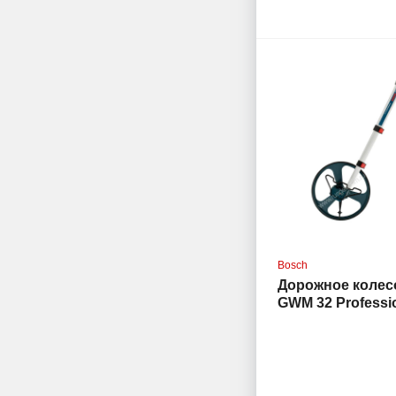
Bosch
Дорожное коле
GWM 32 Professi
(0.601.074.000) с
калибровкой