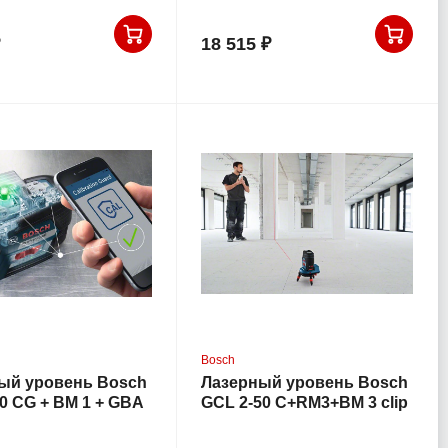
18 515 ₽
Bosch
ый уровень Bosch
Лазерный уровень Bosch
0 CG + BM 1 + GBA
GCL 2-50 C+RM3+BM 3 clip
-Boxx
RC-2 L-Boxx
063.T00)
(0.601.066.G04)