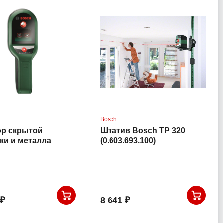
Bosch
ор скрытой
Штатив Bosch TP 320
ки и металла
(0.603.693.100)
niversalDetect
81.300)
 ₽
8 641 ₽