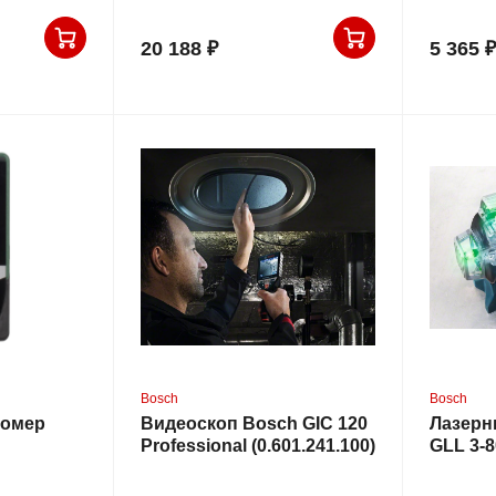
20 188 ₽
5 365 ₽
Bosch
Bosch
номер
Видеоскоп Bosch GIC 120
Лазерн
Professional (0.601.241.100)
GLL 3-8
12V + L
(0.601.