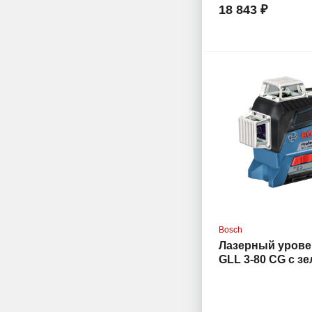
18 843 ₽
Bosch
Лазерный урове
GLL 3-80 CG с з
лучом +BM 1+G
(0.615.994.0L3)