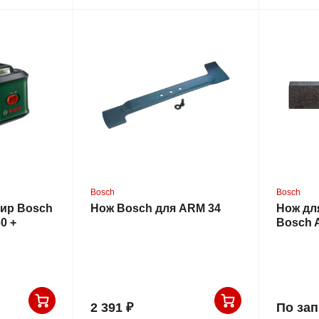
Bosch
Bosch
ир Bosch
Нож Bosch для ARM 34
Нож дл
0 +
Bosch 
телем MM3
2 391 ₽
По за