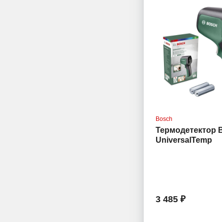
Bosch
Термодетектор 
UniversalTemp
3 485 ₽