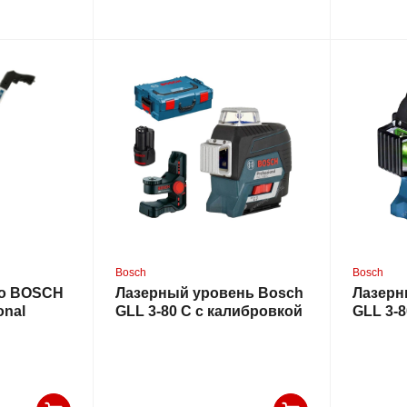
Bosch
Bosch
со BOSCH
Лазерный уровень Bosch
Лазерн
onal
GLL 3-80 C с калибровкой
GLL 3-8
+ BM 1 + GBA 12V + L-Boxx
калибр