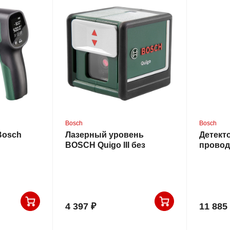
Bosch
Bosch
Bosch
Лазерный уровень
Детект
BOSCH Quigo III без
провод
держателя
Bosch U
(0.603.6
4 397 ₽
11 885