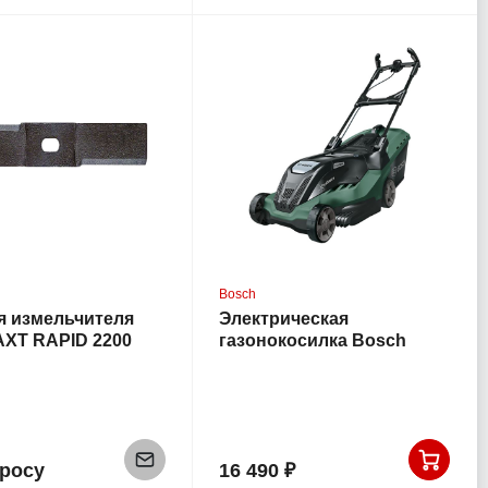
Bosch
я измельчителя
Электрическая
AXT RAPID 2200
газонокосилка Bosch
AdvancedRotak 650
просу
16 490 ₽