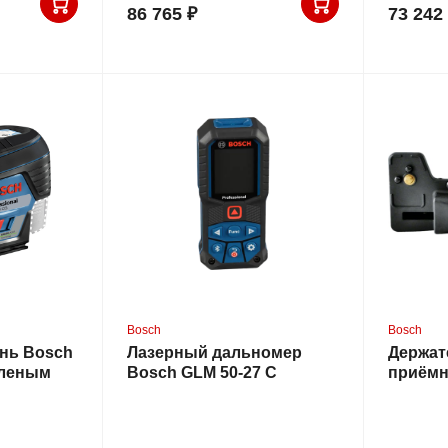
86 765 ₽
73 242
Bosch
Bosch
нь Bosch
Лазерный дальномер
Держат
еленым
Bosch GLM 50-27 C
приёмн
SR12V
Professional
LR2 (1.
(0.601.072.T00)