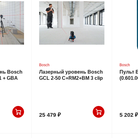
Bosch
Bosch
нь Bosch
Лазерный уровень Bosch
Пульт 
1 + GBA
GCL 2-50 C+RM2+BM 3 clip
(0.601.
L-Boxx (0.601.066.G03)
25 479 ₽
5 202 ₽