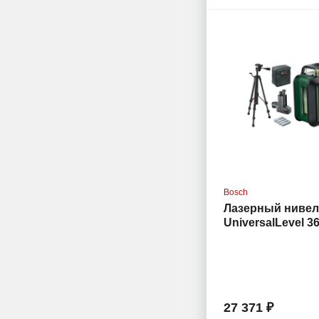
Bosch
Лазерный нивел
UniversalLevel 36
штатив с держа
(0.603.663.E01)
27 371 ₽