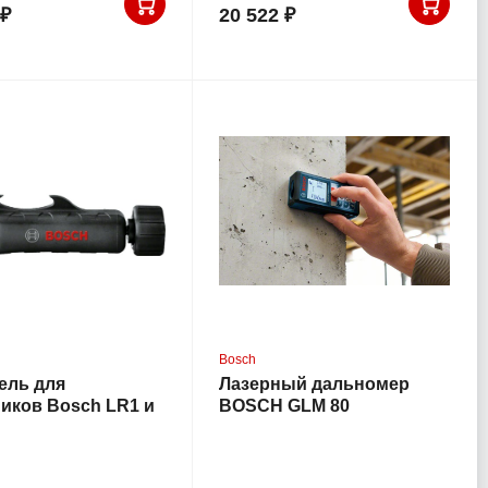
 ₽
20 522 ₽
Bosch
ель для
Лазерный дальномер
иков Bosch LR1 и
BOSCH GLM 80
608.M00.70F)
Professional (0.601.072.300)