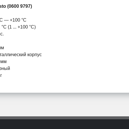
sto (0600 9797)
°C — +100 °C
 °C (1 ... +100 °C)
с.
мм
таллический корпус
 мм
рный
г