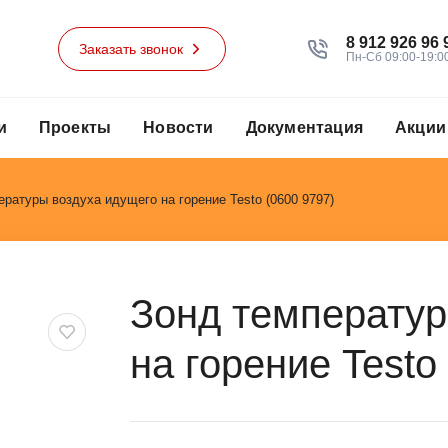
8 912 926 96 
Заказать звонок
Пн-Сб 09:00-19:0
и
Проекты
Новости
Документация
Акции
ературы воздуха идущего на горение Testo (0600 9797)
Зонд температур
на горение Testo