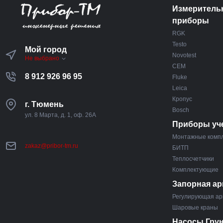
Измеритель
приборы
RGK
Testo
Мой город
Novotest
Не выбрано
CEM
8 912 926 96 95
Fluke
Leica
Кропус
г. Тюмень
Bosch
ул. 8 Марта, д. 1, оф. 26А
Приборы уч
Монтажные комп
zakaz@pribor-tm.ru
БИТП
Теплосчетчики
Комплектующие
Запорная ар
Регулирующая ар
Шаровые краны
Насосы Гру