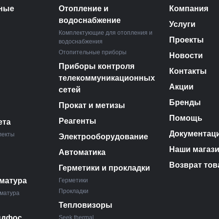
ные
Отопление и
Компания
водоснабжение
Услуги
Комплектующие для отопления и
Проекты
водоснабжения
Отопительные приборы
Новости
Приборы контроля
Контакты
телекоммуникационных
Акции
сетей
Бренды
Прокат и метизы
Помощь
Реагенты
ета
Документац
лекты
Электрооборудование
Наши магаз
Автоматика
Возврат тов
Герметики и прокладки
матура
Герметики
Прокладки
матура
Тепловизоры
ндфос
Seek thermal