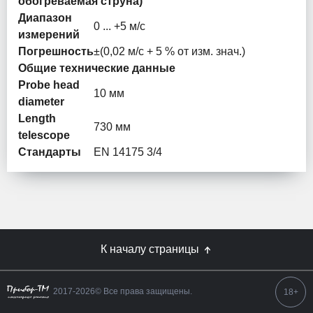
обогреваемая струна)
Диапазон
0 ... +5 м/с
измерений
Погрешность
±(0,02 м/с + 5 % от изм. знач.)
Общие технические данные
Probe head
10 мм
diameter
Length
730 мм
telescope
Стандарты
EN 14175 3/4
К началу страницы
2017-2026© Все права защищены.
18+