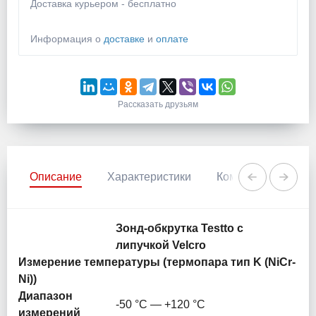
Доставка курьером - бесплатно
Информация о
доставке
и
оплате
Рассказать друзьям
Описание
Характеристики
Комментарии
Зонд-обкрутка Testto с
липучкой Velcro
Измерение температуры (термопара тип K (NiCr-
Ni))
Диапазон
-50 °C — +120 °C
измерений