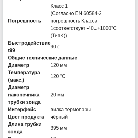
Класс 1
(Согласно EN 60584-2
Погрешность
погрешность Класса
1соответствует -40...+1000°C
(ТипK))
Быстродействие
90 с
t99
Общие технические данные
Диаметр
120 мм
Температура
120 °C
(макс.)
Диаметр
наконечника
20 мм
трубки зонда
Интерфейс
вилка термопары
Цвет продукта
чёрный
Длина трубки
395 мм
зонда