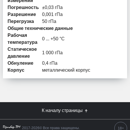
измерений
Погрешность
±0,03 гПа
Разрешение
0,001 гПа
Перегрузка
50 гПа
Общие технические данные
Рабочая
0 ... +50 °C
температура
Статическое
1 000 гПа
давление
Обнуление
0,4 гПа
Корпус
металлический корпус
К началу страницы
2017-2026© Все права защищены.
18+