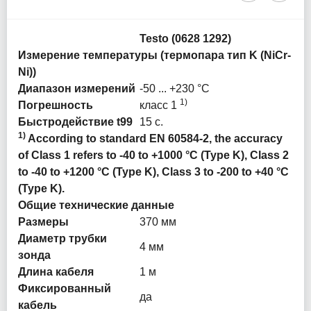
Testo (0628 1292)
Измерение температуры (термопара тип K (NiCr-
Ni))
Диапазон измерений
-50 ... +230 °C
1)
Погрешность
класс 1
Быстродействие t99
15 с.
1)
According to standard EN 60584-2, the accuracy
of Class 1 refers to -40 to +1000 °C (Type K), Class 2
to -40 to +1200 °C (Type K), Class 3 to -200 to +40 °C
(Type K).
Общие технические данные
Размеры
370 мм
Диаметр трубки
4 мм
зонда
Длина кабеля
1 м
Фиксированный
да
кабель