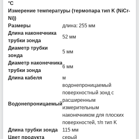
°C
Измерение температуры (термопара тип K (NiCr-
Ni))
Размеры
длина: 255 мм
Длина наконечника
52 мм
трубки зонда
Диаметр трубки
5 мм
зонда
Диаметр наконечника
6 мм
трубки зонда
Длина кабеля
м
водонепроницаемый
поверхностный зонд с
расширенным
Водонепроницаемый
измерительным
наконечником для плоских
поверхностей, т/п тип K
Длина трубки зонда
115 мм
Цвет продукта
серый