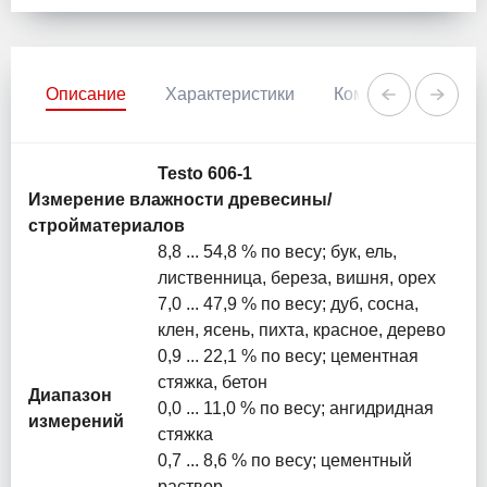
Описание
Характеристики
Комментарии
Testo 606-1
Измерение влажности древесины/
стройматериалов
8,8 ... 54,8 % по весy; бук, ель,
лиственница, береза, вишня, opex
7,0 ... 47,9 % пo вecy; дуб, сосна,
клен, ясень, пихта, красноe, деревo
0,9 ... 22,1 % по весy; цементная
стяжка, бетон
Диапазон
0,0 ... 11,0 % по весy; ангидридная
измерений
стяжка
0,7 ... 8,6 % по весy; цементный
раствоp