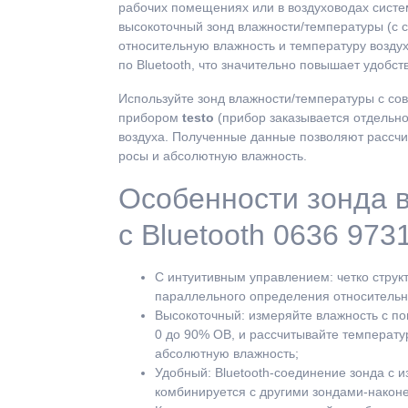
рабочих помещениях или в воздуховодах систе
высокоточный зонд влажности/температуры (с
относительную влажность и температуру возду
по Bluetooth, что значительно повышает удобст
Используйте зонд влажности/температуры с 
прибором
testo
(прибор заказывается отдельно
воздуха. Полученные данные позволяют рассчи
росы и абсолютную влажность.
Особенности зонда 
с Bluetooth 0636 9731
С интуитивным управлением: четко стру
параллельного определения относительн
Высокоточный: измеряйте влажность с пог
0 до 90% ОВ, и рассчитывайте температу
абсолютную влажность;
Удобный: Bluetooth-соединение зонда с 
комбинируется с другими зондами-након