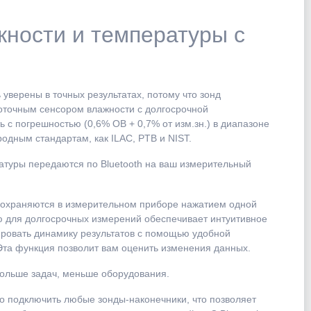
.
жности и температуры с
 уверены в точных результатах, потому что зонд
точным сенсором влажности с долгосрочной
 с погрешностью (0,6% ОВ + 0,7% от изм.зн.) в диапазоне
родным стандартам, как ILAC, PTB и NIST.
атуры передаются по Bluetooth на ваш измерительный
сохраняются в измерительном приборе нажатием одной
ню для долгосрочных измерений обеспечивает интуитивное
ровать динамику результатов с помощью удобной
Эта функция позволит вам оценить изменения данных.
больше задач, меньше оборудования.
но подключить любые зонды-наконечники, что позволяет