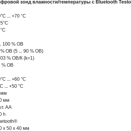
фровой зонд влажности/температуры с Bluetooth Testo
°C ... +70 °C
,5°C
1°C
... 100 % ОВ
 % ОВ (5 ... 90 % ОВ)
,03 % ОВ/К (k=1)
1 % ОВ
°C ... +60 °C
C ... +50 °C
 мм
0 мм
шт. АА
0 h
uetooth®
0 x 50 x 40 мм