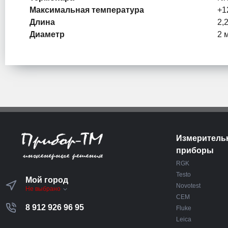
Максимальная температура
+1
Длина
2,
Диаметр
2 
Измеритель
приборы
RGK
Testo
Мой город
Novotest
Не выбрано
CEM
8 912 926 96 95
Fluke
Leica