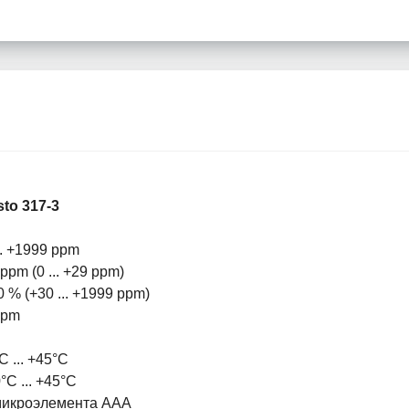
sto 317-3
.. +1999 ppm
ppm (0 ... +29 ppm)
0 % (+30 ... +1999 ppm)
ppm
C ... +45°C
°C ... +45°C
микроэлемента ААА