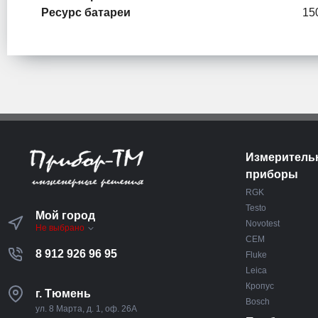
Ресурс батареи
15
Измеритель
приборы
RGK
Testo
Мой город
Novotest
Не выбрано
CEM
8 912 926 96 95
Fluke
Leica
Кропус
г. Тюмень
Bosch
ул. 8 Марта, д. 1, оф. 26А