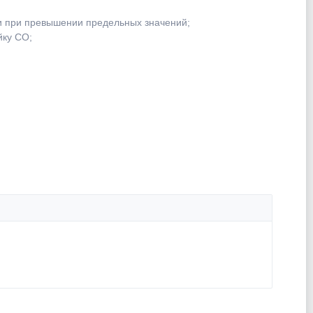
ги при превышении предельных значений;
йку CO;