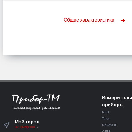
Общие характеристики
Измеритель
приборы
RGK
Testo
Мой город
Novotest
Не выбрано
CEM