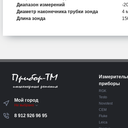
Диапазон измерений
-2
Диаметр наконечника трубки зонда
4 
Длина зонда
15
Измеритель
приборы
RGK
Testo
Мой город
Novotest
Не выбрано
CEM
8 912 926 96 95
Fluke
Leica