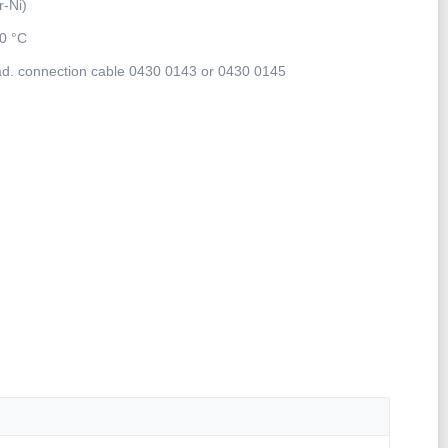
r-Ni)
00 °C
ad. connection cable 0430 0143 or 0430 0145