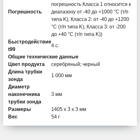
погрешность Класса 1 относится к
Погрешность
диапазону от -40 до +1000 °C (т/п
типа K), Класса 2: от -40 до +1200
°C (т/п типа K), Класса 3: от -200
до +40 °C (т/п типа K))
Быстродействие
4 с.
t99
Общие технические данные
Цвет продукта
серебряный; черный
Длина трубки
1 000 мм
зонда
Диаметр
наконечника
3 мм
трубки зонда
Размеры
1405 x 3 x 3 мм
Вес
54 г