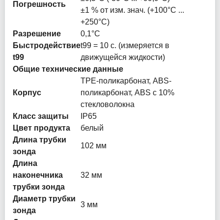
Погрешность
±1 % от изм. знач. (+100°C ...
+250°C)
Разрешение
0,1°C
Быстродействие
t99 = 10 с. (измеряется в
t99
движущейся жидкости)
Общие технические данные
TPE-поликарбонат, ABS-
Корпус
поликарбонат, ABS c 10%
стекловолокна
Класс защиты
IP65
Цвет продукта
белый
Длина трубки
102 мм
зонда
Длина
наконечника
32 мм
трубки зонда
Диаметр трубки
3 мм
зонда