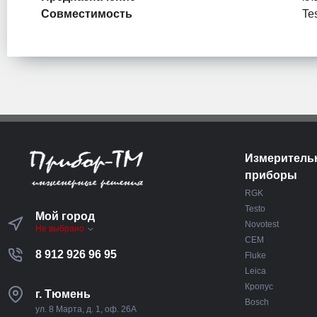
Совместимость
Te
Измеритель
приборы
RGK
Testo
Мой город
Novotest
Не выбрано
CEM
8 912 926 96 95
Fluke
Leica
Кропус
г. Тюмень
Bosch
ул. 8 Марта, д. 1, оф. 26А