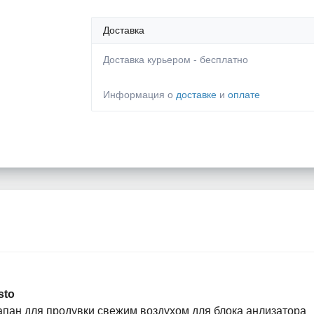
Доставка
Доставка курьером - бесплатно
Информация о
доставке
и
оплате
sto
апан для продувки свежим воздухом для блока анлизатора