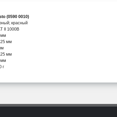
sto (0590 0010)
рный; красный
T II 1000В
 мм
225 мм
мм
225 мм
 мм
0 г