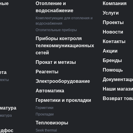
ные
Отопление и
Компания
водоснабжение
Услуги
Комплектующие для отопления и
Проекты
водоснабжения
Отопительные приборы
Новости
Приборы контроля
Контакты
телекоммуникационных
Акции
сетей
Бренды
Прокат и метизы
Помощь
Реагенты
ета
Документац
лекты
Электрооборудование
Наши магаз
Автоматика
Возврат тов
Герметики и прокладки
матура
Герметики
Прокладки
матура
Тепловизоры
ндфос
Seek thermal