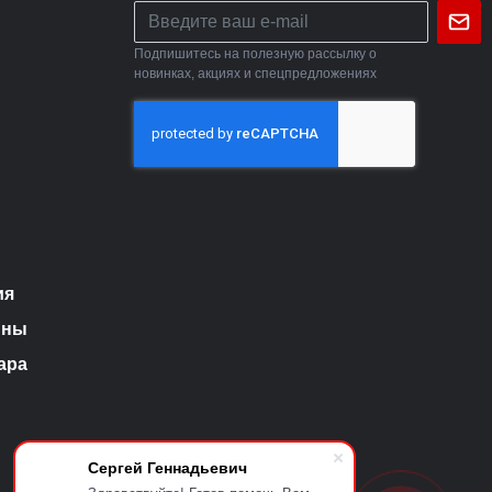
Подпишитесь на полезную рассылку о
новинках, акциях и спецпредложениях
ия
ины
ара
Сергей Геннадьевич