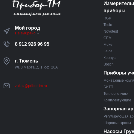
Измеритель
приборы
RGK
Testo
Мой город
Novotest
Не выбрано
CEM
8 912 926 96 95
Fluke
Leica
Кропус
г. Тюмень
Bosch
ул. 8 Марта, д. 1, оф. 26А
Приборы уч
Монтажные комп
zakaz@pribor-tm.ru
БИТП
Теплосчетчики
Комплектующие
Запорная ар
Регулирующая ар
Шаровые краны
Насосы Гру