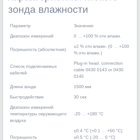
зонда влажности
Параметр
Значение
Диапазон измерений
0 … +100 % отн.влажн.
±2 % отн.влажн. (0 … +100
Погрешность (абсолютная)
% отн.влажн.)
Plug-in head. connection
Список подключаемых
cable 0430 0143 or 0430
кабелей
0145
Длина зонда
1500 мм
Быстродействие
30 сек
Диапазон измерений
температуры окружающего
-20 … +180 °C
воздуха
±0.4 °C (+0.1 … +50 °C)
Погрешность
±0.5 °C (-20 … 0 °C)