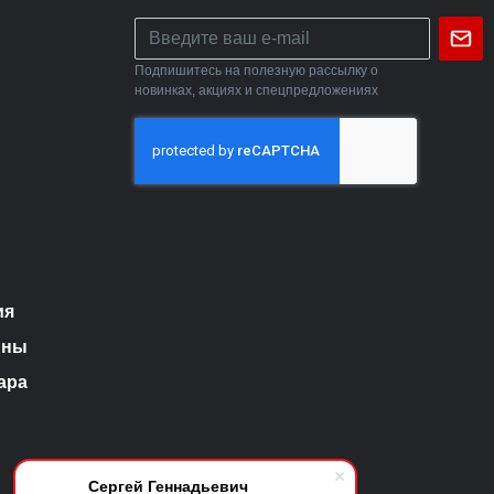
Подпишитесь на полезную рассылку о
новинках, акциях и спецпредложениях
ия
ины
ара
Сергей Геннадьевич