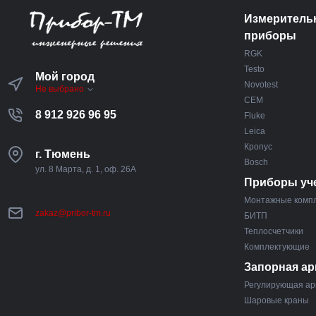
Измеритель
приборы
RGK
Testo
Мой город
Novotest
Не выбрано
CEM
8 912 926 96 95
Fluke
Leica
Кропус
г. Тюмень
Bosch
ул. 8 Марта, д. 1, оф. 26А
Приборы уч
Монтажные комп
zakaz@pribor-tm.ru
БИТП
Теплосчетчики
Комплектующие
Запорная ар
Регулирующая ар
Шаровые краны