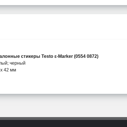
алонные стикеры Testo ɛ-Marker (0554 0872)
лый; черный
 x 42 мм