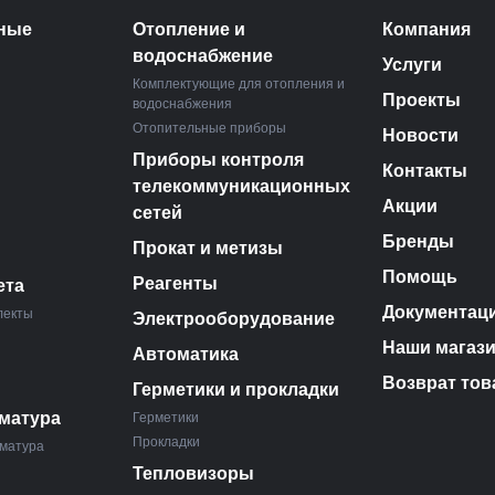
ные
Отопление и
Компания
водоснабжение
Услуги
Комплектующие для отопления и
Проекты
водоснабжения
Отопительные приборы
Новости
Приборы контроля
Контакты
телекоммуникационных
Акции
сетей
Бренды
Прокат и метизы
Помощь
Реагенты
ета
Документац
лекты
Электрооборудование
Наши магаз
Автоматика
Возврат тов
Герметики и прокладки
матура
Герметики
Прокладки
матура
Тепловизоры