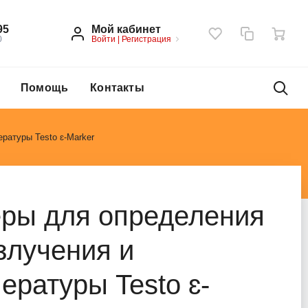
Мой кабинет
95
Войти
|
Регистрация
0
Помощь
Контакты
ратуры Testo ɛ-Marker
еры для определения
злучения и
ературы Testo ɛ-