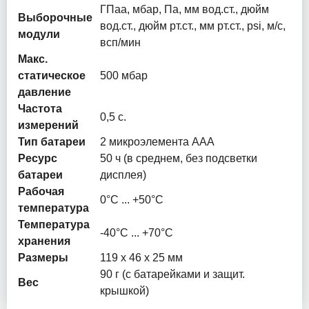
ГПаa, мбар, Па, мм вод.ст., дюйм
Выборочные
вод.ст., дюйм рт.ст., мм рт.ст., psi, м/с,
модули
всп/мин
Макс.
статическое
500 мбар
давление
Частота
0,5 с.
измерений
Тип батареи
2 микроэлемента ААА
Ресурс
50 ч (в среднем, без подсветки
батареи
дисплея)
Рабочая
0°C ... +50°C
температура
Температура
-40°C ... +70°C
хранения
Размеры
119 x 46 x 25 мм
90 г (с батарейками и защит.
Вес
крышкой)