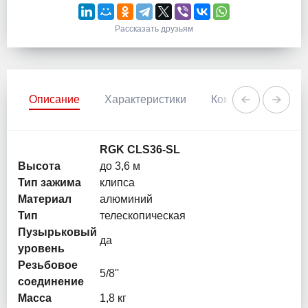
Рассказать друзьям
Описание
Характеристики
Комментарии
RGK CLS36-SL
Высота
до 3,6 м
Тип зажима
клипса
Материал
алюминий
Тип
телескопическая
Пузырьковый
да
уровень
Резьбовое
5/8''
соединение
Масса
1,8 кг