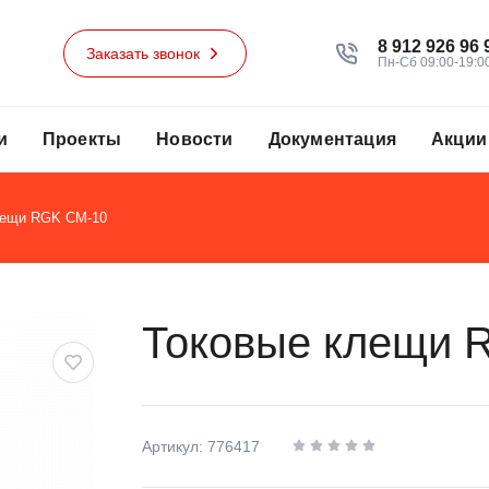
8 912 926 96 
Заказать звонок
Пн-Сб 09:00-19:0
и
Проекты
Новости
Документация
Акции
лещи RGK CM-10
Токовые клещи 
Артикул: 776417