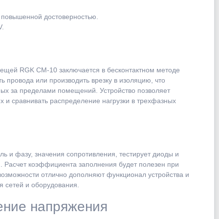
 повышенной достоверностью.
V.
ещей RGK CM-10 заключается в бесконтактном методе
ь провода или производить врезку в изоляцию, что
ных за пределами помещений. Устройство позволяет
ях и сравнивать распределение нагрузки в трехфазных
ь и фазу, значения сопротивления, тестирует диоды и
и. Расчет коэффициента заполнения будет полезен при
возможности отлично дополняют функционал устройства и
 сетей и оборудования.
ение напряжения