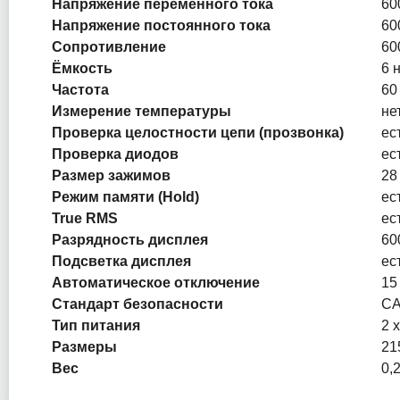
Напряжение переменного тока
60
Напряжение постоянного тока
60
Сопротивление
60
Ёмкость
6 
Частота
60
Измерение температуры
не
Проверка целостности цепи (прозвонка)
ес
Проверка диодов
ес
Размер зажимов
28
Режим памяти (Hold)
ес
True RMS
ес
Разрядность дисплея
60
Подсветка дисплея
ес
Автоматическое отключение
15
Стандарт безопасности
CA
Тип питания
2 
Размеры
21
Вес
0,