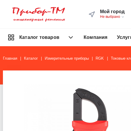
Мой город
Не выбрано
Компания
Услуг
Каталог товаров
Главная
Каталог
Измерительные приборы
RGK
Токовые к