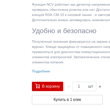
Функция NCV работает как детектор напряжения
проверить обесточена розетка или нет. Достат
клещей RGK CM-10 к силовой линии - и светозв
Дополнительно можно активировать низковольтн
Удобно и безопасно
Полученные значения фиксируются на экране к
журнал. Клещи защищены от повышенного напря
применяться для диагностики коммутационного
элементов электросетей. Автоматическое отклю
элементов питания.
Подробнее
В корзину
шт
Купить в 1 клик