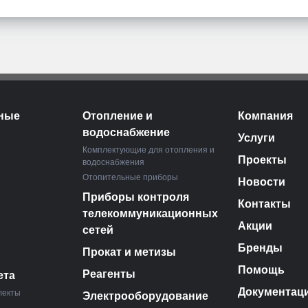
ные
Отопление и
Компания
водоснабжение
Услуги
Комплектующие для отопления и
Проекты
водоснабжения
Отопительные приборы
Новости
Приборы контроля
Контакты
телекоммуникационных
Акции
сетей
Бренды
Прокат и метизы
Помощь
Реагенты
ета
Документац
лекты
Электрооборудование