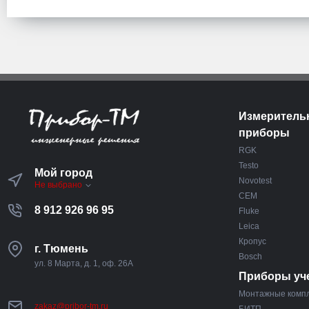
Измеритель
приборы
RGK
Testo
Мой город
Novotest
Не выбрано
CEM
8 912 926 96 95
Fluke
Leica
Кропус
г. Тюмень
Bosch
ул. 8 Марта, д. 1, оф. 26А
Приборы уч
Монтажные комп
zakaz@pribor-tm.ru