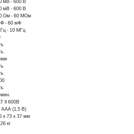
0 мВ - 600 В
0 мВ - 600 В
0 Ом - 60 МОм
нФ - 60 мФ
 Гц - 10 МГц
т
ть
ть
 мм
ть
ть
00
ть
 мин.
T II 600В
х ААА (1,5 В)
5 x 73 x 37 мм
226 кг