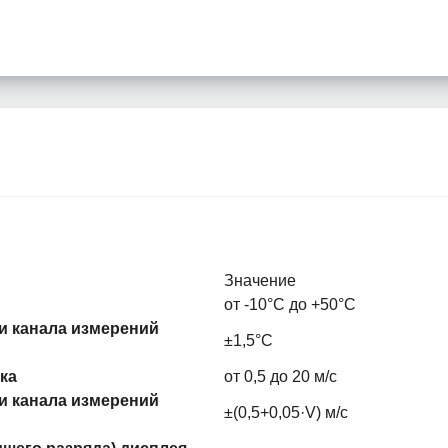
Значение
от -10°С до +50°С
и канала измерений
±1,5°С
ка
от 0,5 до 20 м/с
и канала измерений
±(0,5+0,05·V) м/с