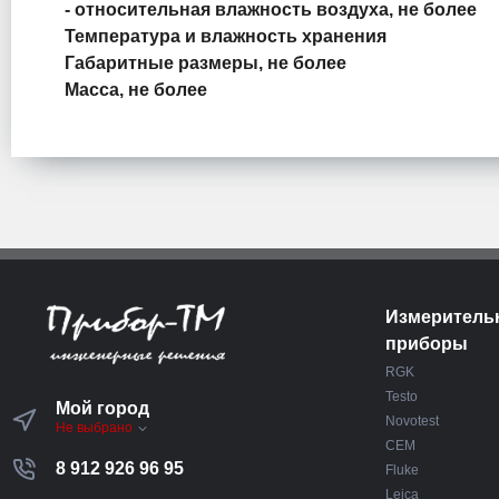
- относительная влажность воздуха, не более
Температура и влажность хранения
Габаритные размеры, не более
Масса, не более
Измеритель
приборы
RGK
Testo
Мой город
Novotest
Не выбрано
CEM
8 912 926 96 95
Fluke
Leica