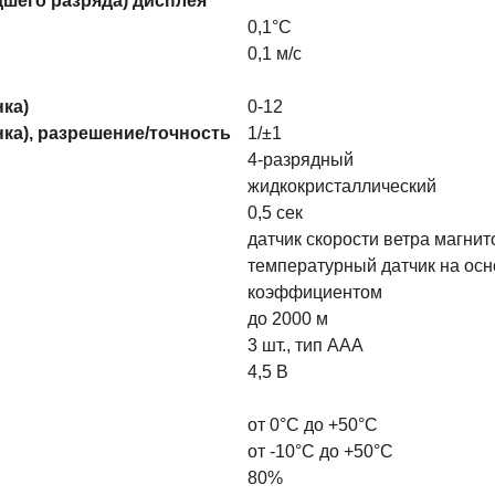
шего разряда) дисплея
0,1°С
0,1 м/с
ка)
0-12
нка), разрешение/точность
1/±1
4-разрядный
жидкокристаллический
0,5 сек
датчик скорости ветра магнит
температурный датчик на ос
коэффициентом
до 2000 м
3 шт., тип ААА
4,5 В
от 0°С до +50°С
от -10°С до +50°С
80%