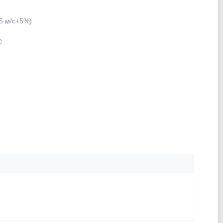
,5 м/с+5%)
С