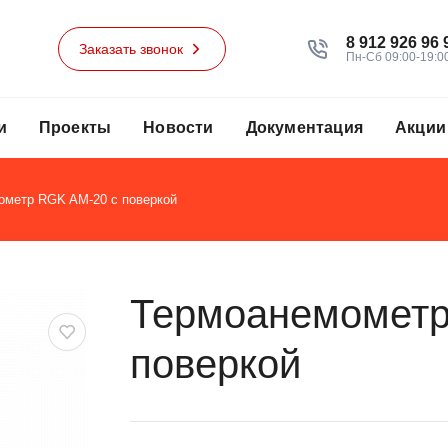
8 912 926 96 
Заказать звонок
Пн-Сб 09:00-19:0
и
Проекты
Новости
Документация
Акции
ометр RGK AM-20 с поверкой
Термоанемометр
поверкой