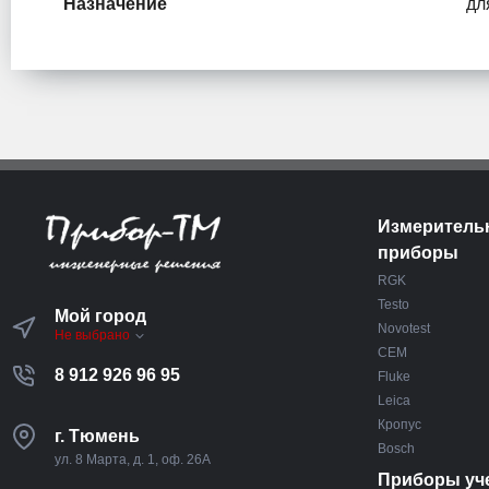
Назначение
дл
Измеритель
приборы
RGK
Testo
Мой город
Novotest
Не выбрано
CEM
8 912 926 96 95
Fluke
Leica
Кропус
г. Тюмень
Bosch
ул. 8 Марта, д. 1, оф. 26А
Приборы уч