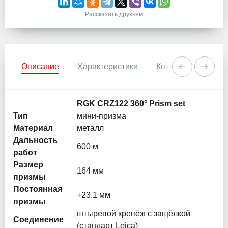
Рассказать друзьям
Описание
Характеристики
Комментарии
RGK CRZ122 360° Prism set
Тип
мини-призма
Материал
металл
Дальность
600 м
работ
Размер
164 мм
призмы
Постоянная
+23.1 мм
призмы
штыревой крепёж с защёлкой
Соединение
(стандарт Leica)