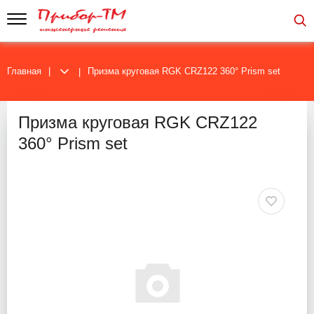
Главная
Призма круговая RGK CRZ122 360° Prism set
Призма круговая RGK CRZ122
360° Prism set