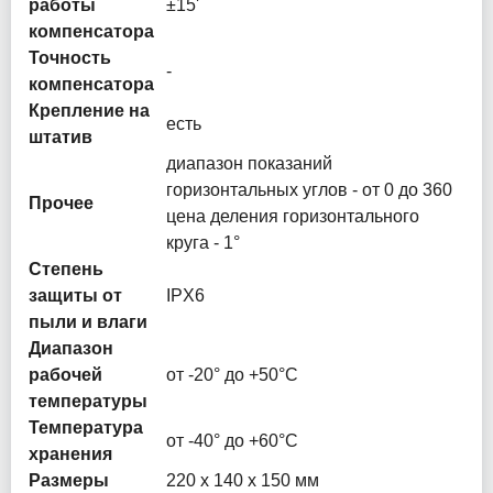
работы
±15'
компенсатора
Точность
-
компенсатора
Крепление на
есть
штатив
диапазон показаний
горизонтальных углов - от 0 до 360
Прочее
цена деления горизонтального
круга - 1°
Степень
защиты от
IPX6
пыли и влаги
Диапазон
рабочей
от -20° до +50°С
температуры
Температура
от -40° до +60°С
хранения
Размеры
220 x 140 x 150 мм