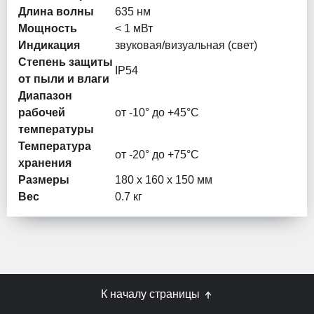
Длина волны
635 нм
Мощность
< 1 мВт
Индикация
звуковая/визуальная (свет)
Степень защиты
IP54
от пыли и влаги
Диапазон
рабочей
от -10° до +45°С
температуры
Температура
от -20° до +75°С
хранения
Размеры
180 х 160 х 150 мм
Вес
0.7 кг
К началу страницы