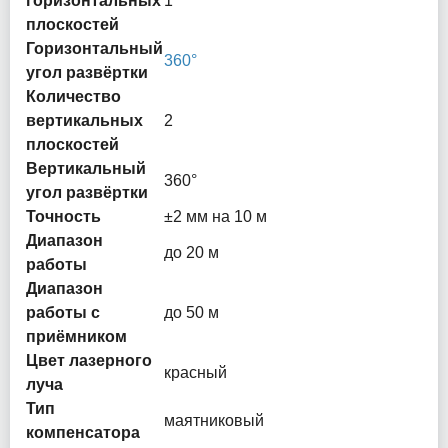
горизонтальных
1
плоскостей
Горизонтальный
360°
угол развёртки
Количество
вертикальных
2
плоскостей
Вертикальный
360°
угол развёртки
Точность
±2 мм на 10 м
Диапазон
до 20 м
работы
Диапазон
работы с
до 50 м
приёмником
Цвет лазерного
красный
луча
Тип
маятниковый
компенсатора