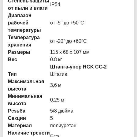
Степень защиты
IP54
от пыли и влаги
Диапазон
рабочей
от -5° до +50°С
температуры
Температура
от -20° до +60°С
хранения
Размеры
115 x 68 x 107 мм
Вес
0.8 кг
Штанга-упор RGK CG-2
Тип
Штатив
Максимальная
3,6 м
высота
Минимальная
0,25 м
высота
Резьба
5/8 дюйма
Секции
5
Материал
полиуретан
Наличие треноги
Есть