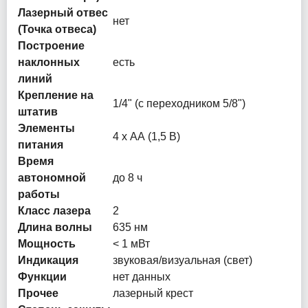
Лазерный отвес
нет
(Точка отвеса)
Построение
наклонных
есть
линий
Крепление на
1/4" (с переходником 5/8")
штатив
Элементы
4 х АА (1,5 В)
питания
Время
автономной
до 8 ч
работы
Класс лазера
2
Длина волны
635 нм
Мощность
< 1 мВт
Индикация
звуковая/визуальная (свет)
Функции
нет данных
Прочее
лазерный крест