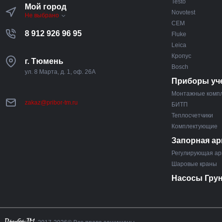
Testo
Мой город
Novotest
Не выбрано
CEM
8 912 926 96 95
Fluke
Leica
Кропус
г. Тюмень
Bosch
ул. 8 Марта, д. 1, оф. 26А
Приборы уч
Монтажные комп
zakaz@pribor-tm.ru
БИТП
Теплосчетчики
Комплектующие
Запорная ар
Регулирующая ар
Шаровые краны
Насосы Гру