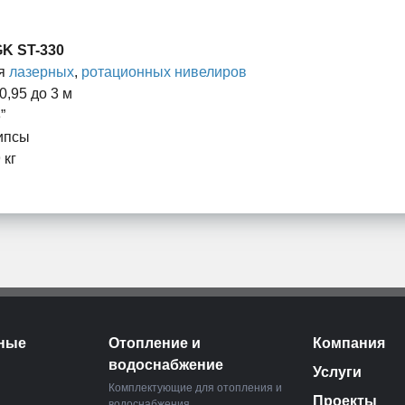
K ST-330
я
лазерных
,
ротационных нивелиров
 0,95 до 3 м
”
ипсы
 кг
ные
Отопление и
Компания
водоснабжение
Услуги
Комплектующие для отопления и
Проекты
водоснабжения