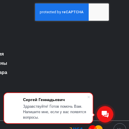
ия
ины
ара
Сергей Геннадьевич
Здравствуйте! Готов помочь Вам.
Напишите мне, если у вас появятся
вопросы.