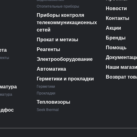
Отопительные приборы
Новости
Приборы контроля
Контакты
телекоммуникационных
Акции
сетей
Бренды
Прокат и метизы
Помощь
Реагенты
ета
Документац
лекты
Электрооборудование
Наши магаз
Автоматика
Возврат тов
Герметики и прокладки
матура
Герметики
Прокладки
матура
Тепловизоры
ндфос
Seek thermal