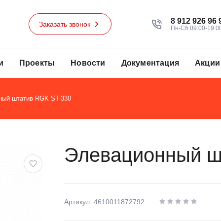
8 912 926 96 
Заказать звонок
Пн-Сб 09:00-19:0
и
Проекты
Новости
Документация
Акции
ный штатив RGK ST-330
Элевационный ш
Артикул: 4610011872792