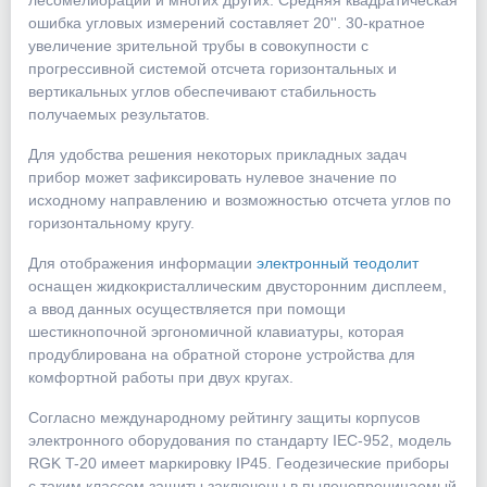
лесомелиорации и многих других: Средняя квадратическая
ошибка угловых измерений составляет 20''. 30-кратное
увеличение зрительной трубы в совокупности с
прогрессивной системой отсчета горизонтальных и
вертикальных углов обеспечивают стабильность
получаемых результатов.
Для удобства решения некоторых прикладных задач
прибор может зафиксировать нулевое значение по
исходному направлению и возможностью отсчета углов по
горизонтальному кругу.
Для отображения информации
электронный теодолит
оснащен жидкокристаллическим двусторонним дисплеем,
а ввод данных осуществляется при помощи
шестикнопочной эргономичной клавиатуры, которая
продублирована на обратной стороне устройства для
комфортной работы при двух кругах.
Согласно международному рейтингу защиты корпусов
электронного оборудования по стандарту IEC-952, модель
RGK T-20 имеет маркировку IP45. Геодезические приборы
с таким классом защиты заключены в пыленепроницаемый