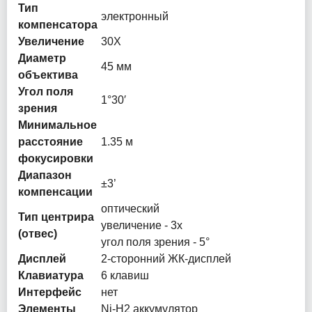
Тип
электронный
компенсатора
Увеличение
30X
Диаметр
45 мм
объектива
Угол поля
1°30′
зрения
Минимальное
расстояние
1.35 м
фокусировки
Диапазон
±3’
компенсации
оптический
Тип центрира
увеличение - 3x
(отвес)
угол поля зрения - 5°
Дисплей
2-сторонний ЖК-дисплей
Клавиатура
6 клавиш
Интерфейс
нет
Элементы
Ni-H2 аккумулятор