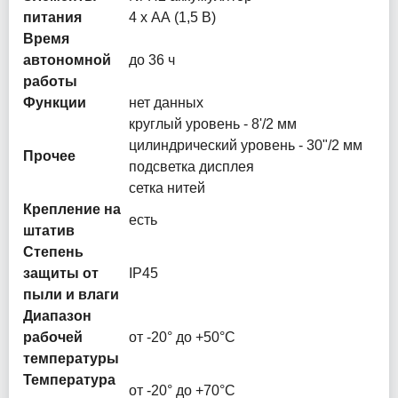
питания
4 х АА (1,5 В)
Время
автономной
до 36 ч
работы
Функции
нет данных
круглый уровень - 8'/2 мм
цилиндрический уровень - 30"/2 мм
Прочее
подсветка дисплея
сетка нитей
Крепление на
есть
штатив
Степень
защиты от
IP45
пыли и влаги
Диапазон
рабочей
от -20° до +50°С
температуры
Температура
от -20° до +70°С